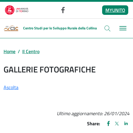
Salta al contenuto principale
MYUNITO
Facebook
Centro Studi per lo Sviluppo Rurale della Collina
Home
Il Centro
GALLERIE FOTOGRAFICHE
Ascolta
Ultimo aggiornamento:
26/01/2024
FACEBOOK
(apre una nu
X
(apre un
LIN
(ap
Share: