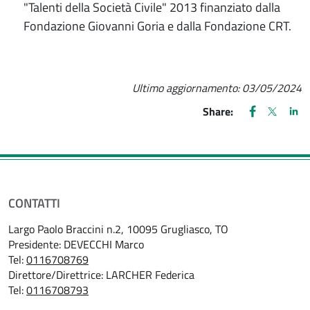
"Talenti della Società Civile" 2013 finanziato dalla
Fondazione Giovanni Goria e dalla Fondazione CRT.
Ultimo aggiornamento:
03/05/2024
FACEBOOK
(apre una nu
X
(apre un
LIN
(ap
Share:
CONTATTI
Largo Paolo Braccini n.2, 10095 Grugliasco, TO
Presidente: DEVECCHI Marco
Tel:
0116708769
Direttore/Direttrice: LARCHER Federica
Tel:
0116708793